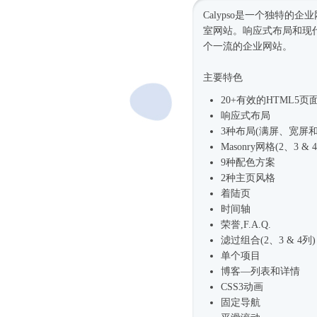
Calypso是一个独特的
室网站。
响应式
布局和现
个一流的企业网站。
主要特色
20+有效的HTML5页
响应式
布局
3种布局(满屏、宽屏和
Masonry网格(2、3 & 
9种配色方案
2种主页风格
着陆页
时间轴
荣誉,F.A.Q.
滤过组合(2、3 & 4列)
单个项目
博客—列表和详情
CSS3动画
固定导航