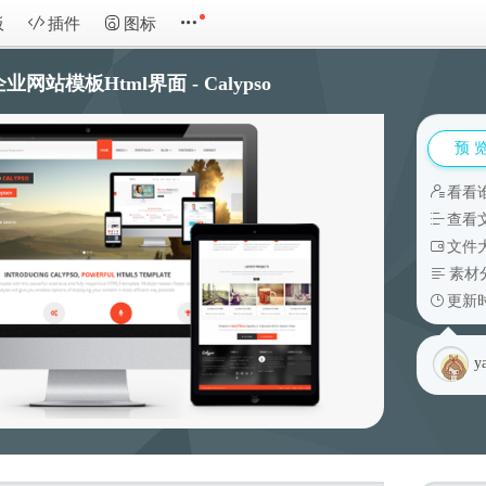
板
插件
图标
企业网站模板Html界面 - Calypso
预 
看看
查看
文件大
素材
更新时
y